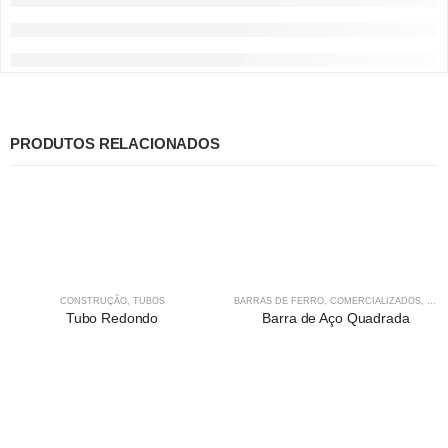
PRODUTOS RELACIONADOS
CONSTRUÇÃO
,
TUBOS
BARRAS DE FERRO
,
COMERCIALIZADOS
,
CON
Tubo Redondo
Barra de Aço Quadrada