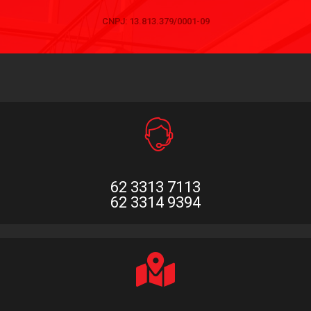
CNPJ: 13.813.379/0001-09
62 3313 7113
62 3314 9394