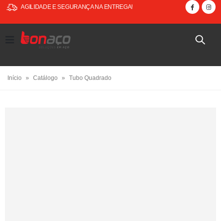
AGILIDADE E SEGURANÇA NA ENTREGA!
Início
»
Catálogo
»
Tubo Quadrado