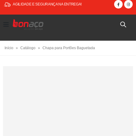
AGILIDADE E SEGURANÇA NA ENTREGA!
Início
»
Catálogo
»
Chapa para Portões Baguetada