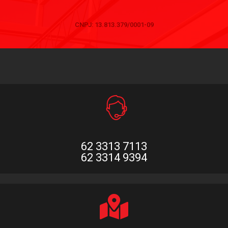
CNPJ: 13.813.379/0001-09
62 3313 7113
62 3314 9394