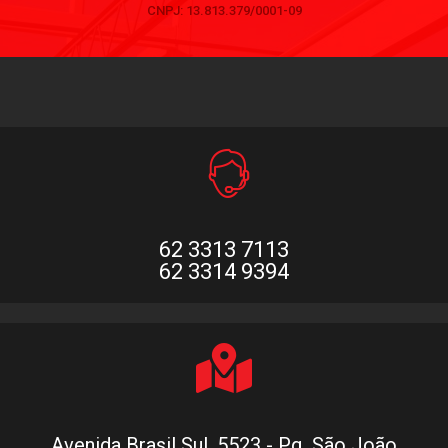
CNPJ: 13.813.379/0001-09
62 3313 7113
62 3314 9394
Avenida Brasil Sul, 5523 - Pq. São João